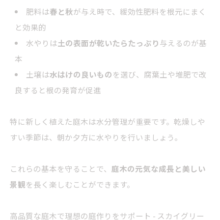
肥料は
春と秋
が与え時で、緩効性肥料を根元にまく
と効果的
水やりは
土の表面が乾いたらたっぷり
与えるのが基
本
土壌は
水はけの良いもの
を選び、腐葉土や堆肥で改
良すると根の発育が促進
特に新しく植えた庭木は水分管理が重要です。乾燥しや
すい季節は、朝か夕方に水やりを行いましょう。
これらの基本を守ることで、
庭木の元気な成長と美しい
景観
を長く楽しむことができます。
高品質な庭木で理想の庭作りをサポート - スカイグリー