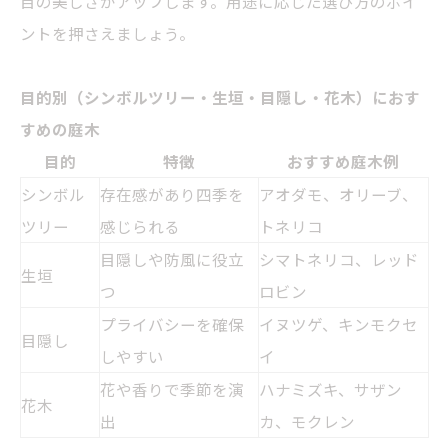
目の美しさがアップします。用途に応じた選び方のポイ
ントを押さえましょう。
目的別（シンボルツリー・生垣・目隠し・花木）におす
すめの庭木
目的
特徴
おすすめ庭木例
シンボル
存在感があり四季を
アオダモ
、
オリーブ
、
ツリー
感じられる
トネリコ
目隠しや防風に役立
シマトネリコ、レッド
生垣
つ
ロビン
プライバシーを確保
イヌツゲ、キンモクセ
目隠し
しやすい
イ
花や香りで季節を演
ハナミズキ、サザン
花木
出
カ、モクレン