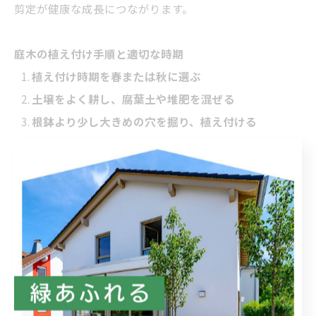
剪定が健康な成長につながります。
庭木の植え付け手順と適切な時期
植え付け時期を春または秋に選ぶ
土壌をよく耕し、腐葉土や堆肥を混ぜる
根鉢より少し大きめの穴を掘り、植え付ける
根を傷つけないよう広げて植え、しっかり水やりを
する
特に新芽が動き出す春は、活着しやすい時期です。
剪定・手入れ・病害虫予防のポイント
剪定は冬か早春に行い、樹形を整えましょう。
枯れ枝や込み合った枝は早めに取り除くと、病害虫