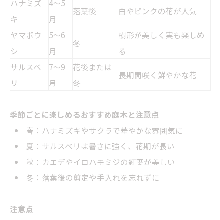
ハナミズ
4～5
落葉後
白やピンクの花が人気
キ
月
ヤマボウ
5～6
樹形が美しく実も楽しめ
冬
シ
月
る
サルスベ
7～9
花後または
長期間咲く鮮やかな花
リ
月
冬
季節ごとに楽しめるおすすめ庭木と注意点
春：ハナミズキやサクラで華やかな雰囲気に
夏：
サルスベリ
は暑さに強く、花期が長い
秋：カエデやイロハモミジの
紅葉
が美しい
冬：落葉後の剪定や手入れを忘れずに
注意点