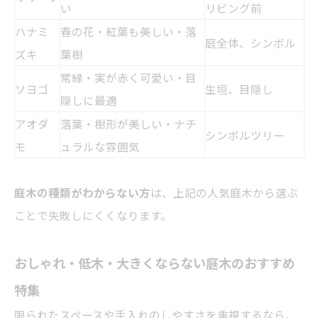
い
リビング前
ハナミ
春の花・
紅葉
も美しい・落
庭全体、シンボル
ズキ
葉樹
常緑・実が赤く可愛い・目
ソヨゴ
生垣、目隠し
隠しに最適
アオダ
落葉・樹形が美しい・ナチ
シンボルツリー
モ
ュラルな雰囲気
庭木の種類がわからない方
は、上記の人気庭木から選ぶ
ことで失敗しにくくなります。
おしゃれ・低木・大きくならない庭木のおすすめ
特集
限られたスペースや手入れのしやすさを重視するなら、