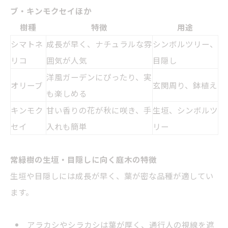
ブ
・キンモクセイほか
樹種
特徴
用途
シマトネ
成長が早く、ナチュラルな雰
シンボルツリー、
リコ
囲気が人気
目隠し
洋風ガーデンにぴったり、実
オリーブ
玄関周り、鉢植え
も楽しめる
キンモク
甘い香りの花が秋に咲き、手
生垣、シンボルツ
セイ
入れも簡単
リー
常緑樹の生垣・目隠しに向く庭木の特徴
生垣や目隠しには成長が早く、葉が密な品種が適してい
ます。
アラカシやシラカシは葉が厚く、通行人の視線を遮