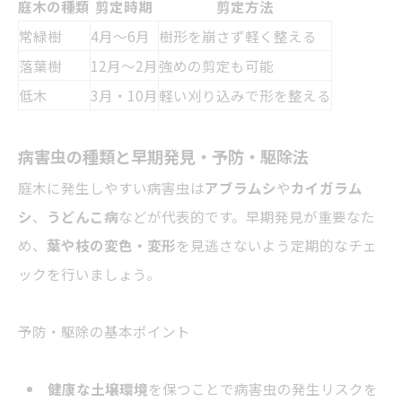
庭木の種類
剪定時期
剪定方法
常緑樹
4月〜6月
樹形を崩さず軽く整える
落葉樹
12月〜2月
強めの剪定も可能
低木
3月・10月
軽い刈り込みで形を整える
病害虫の種類と早期発見・予防・駆除法
庭木に発生しやすい病害虫は
アブラムシ
や
カイガラム
シ
、
うどんこ病
などが代表的です。早期発見が重要なた
め、
葉や枝の変色・変形
を見逃さないよう定期的なチェ
ックを行いましょう。
予防・駆除の基本ポイント
健康な土壌環境
を保つことで病害虫の発生リスクを