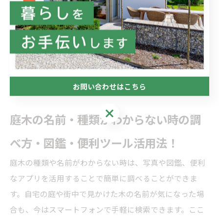
の予防にもなります。
定期的な観察で、葉の変色や害虫の発生を早期に発
見できます。
庭木の管理は、季節ごとの手入れが長く美しい樹形を保
つためのポイントです。
お問い合わせはこちら
お問い合わせはこちら
庭木の名前・種類がわからない時の調
べ方・図鑑・便利ツール活用法！
庭木の種類や名前がわからない時は、写真や図鑑、便利
なアプリを活用することで簡単に調べることができま
す。自宅の庭や街中で見かけた木の名前が気になった場
合も、今はスマートフォンで手軽に検索できます。ここ