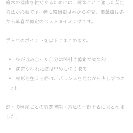
庭木の健康を維持するためには、種類ごとに適した剪定
方法が必要です。特に
常緑樹
は春から初夏、
落葉樹
は冬
から早春が剪定のベストタイミングです。
手入れのポイントを以下にまとめます。
枝が混み合った部分は
間引き剪定
が効果的
病気や枯れた枝は早めに切り取る
樹形を整える際は、バランスを見ながら少しずつカ
ット
庭木の種類ごとの剪定時期・方法の一例を表にまとめま
した。