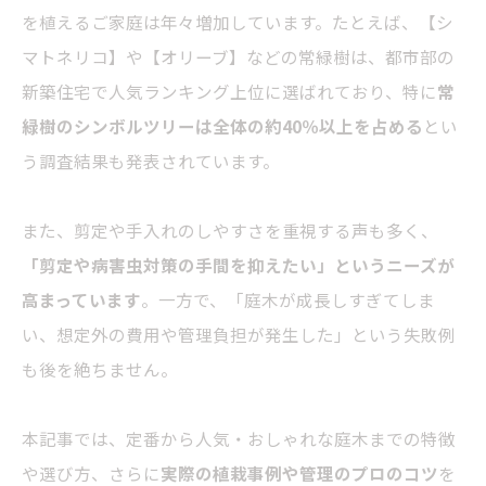
を植えるご家庭は年々増加しています。たとえば、【シ
マトネリコ】や【
オリーブ
】などの常緑樹は、都市部の
新築住宅で人気ランキング上位に選ばれており、特に
常
緑樹のシンボルツリーは全体の約40％以上を占める
とい
う調査結果も発表されています。
また、剪定や手入れのしやすさを重視する声も多く、
「剪定や病害虫対策の手間を抑えたい」というニーズが
高まっています
。一方で、「庭木が成長しすぎてしま
い、想定外の費用や管理負担が発生した」という失敗例
も後を絶ちません。
本記事では、定番から人気・おしゃれな庭木までの特徴
や選び方、さらに
実際の植栽事例や管理のプロのコツ
を