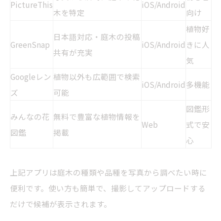
PictureThis
iOS/Android
木を特定
向け
植物好
日本語対応・庭木の投稿
GreenSnap
iOS/Android
きに人
共有が充実
気
Googleレン
植物以外も広範囲で検索
iOS/Android
多機能
ズ
可能
図鑑形
みんなの花
無料で豊富な植物情報を
Web
式で安
図鑑
掲載
心
上記アプリは庭木の種類や品種を写真から調べたい時に
便利です。使い方も簡単で、撮影してアップロードする
だけで候補が表示されます。