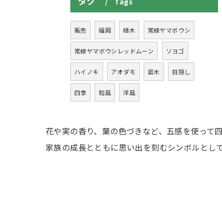
タグ
Tags
販売
福岡
植木
常緑ヤマボウシ
常緑ヤマボウシレッドムーン
ソヨゴ
ハイノキ
アオダモ
苗木
目隠し
四季
和風
洋風
花や実の香り、葉の色づきなど、五感を使って
家族の成長とともに思い出を刻むシンボルとし