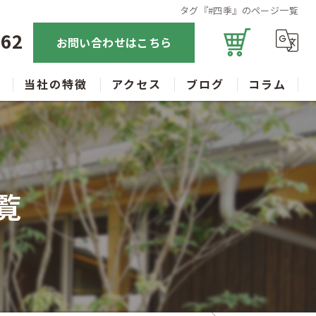
タグ『#四季』のページ一覧
362
お問い合わせはこちら
当社の特徴
アクセス
ブログ
コラム
庭木
販売
覧
常緑高木
落葉高木
シンボルツリー